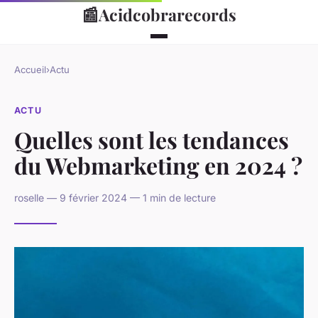
📰
Acidcobrarecords
Accueil
›
Actu
ACTU
Quelles sont les tendances
du Webmarketing en 2024 ?
roselle — 9 février 2024 — 1 min de lecture