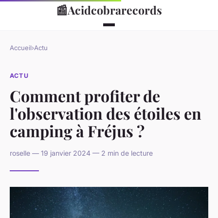
📰
Acidcobrarecords
Accueil
›
Actu
ACTU
Comment profiter de
l'observation des étoiles en
camping à Fréjus ?
roselle — 19 janvier 2024 — 2 min de lecture